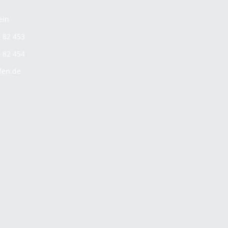
ein
6 82 453
6 82 454
fen.de