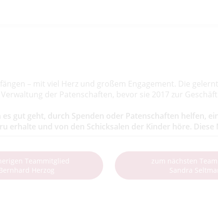
Geschäftsführerin
Anfängen – mit viel Herz und großem Engagement. Die gelern
e Verwaltung der Patenschaften, bevor sie 2017 zur Geschäf
es gut geht, durch Spenden oder Patenschaften helfen, eine
u erhalte und von den Schicksalen der Kinder höre. Diese M
herigen Teammitglied
zum nächsten Team
 Bernhard Herzog
Sandra Seltm