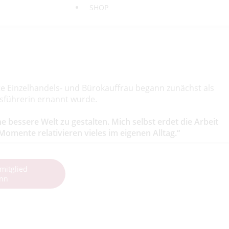
SHOP
te Einzelhandels- und Bürokauffrau begann zunächst als
tsführerin ernannt wurde.
 bessere Welt zu gestalten. Mich selbst erdet die Arbeit
omente relativieren vieles im eigenen Alltag.“
mitglied
ann