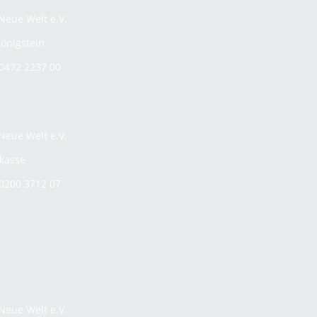
Neue Welt e.V.
önigstein
0472 2237 00
Neue Welt e.V.
rkasse
0200 3712 07
Neue Welt e.V.