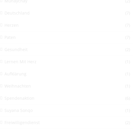
Munaychay
(2)
Deutschland
(7)
Herzen
(7)
Paten
(7)
Gesundheit
(2)
Lernen Mit Herz
(1)
Aufklärung
(1)
Weihnachten
(1)
Spendenaktion
(6)
Suyana Sonqo
(1)
Freiwilligendienst
(2)