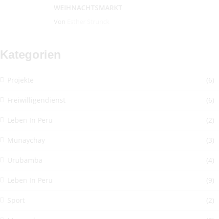
WEIHNACHTSMARKT
Von
Esther Strunck
Kategorien
Projekte
(6)
Freiwilligendienst
(6)
Leben In Peru
(2)
Munaychay
(3)
Urubamba
(4)
Leben In Peru
(9)
Sport
(2)