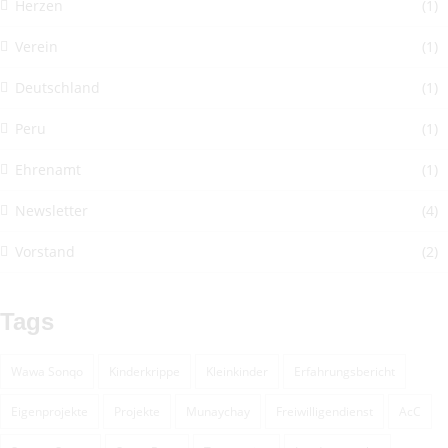
Herzen
(1)
Verein
(1)
Deutschland
(1)
Peru
(1)
Ehrenamt
(1)
Newsletter
(4)
Vorstand
(2)
Tags
Wawa Sonqo
Kinderkrippe
Kleinkinder
Erfahrungsbericht
Eigenprojekte
Projekte
Munaychay
Freiwilligendienst
AcC