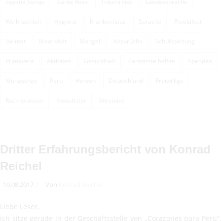
Suyana Sonqo
Santa Rosa
Traumreise
Landessprache
Weihnachten
Hygiene
Krankenhaus
Sprache
Flexibilität
Heimat
Kreativität
Mangel
Ansprüche
Schulspeisung
Primavera
Aktionen
Gesundheit
Zahnärzte helfen
Spenden
Munaychay
Peru
Herzen
Deutschland
Freiwillige
Rückholaktion
Newsletter
Vorstand
Dritter Erfahrungsbericht von Konrad
Reichel
10.08.2017
Von
Konrad Reichel
Liebe Leser,
ich sitze gerade in der Geschäftsstelle von „Corazones para Perú“,