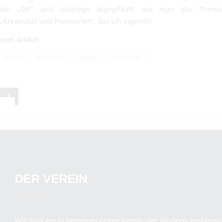
der „Ofi“, und überlege krampfhaft, wie man das Thema
„Kreativität und Provisorien“, das ich eigentlic
zum Artikel
HEIMAT
KREATIVITÄT
MANGEL
ANSPRÜCHE
1
DER VEREIN
Wir sind ein in gemeinnütziger Verein, der Kindern, insbeso