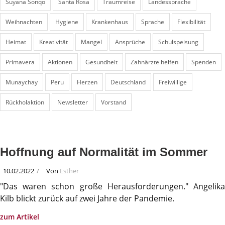
Suyana Sonqo
Santa Rosa
Traumreise
Landessprache
Weihnachten
Hygiene
Krankenhaus
Sprache
Flexibilität
Heimat
Kreativität
Mangel
Ansprüche
Schulspeisung
Primavera
Aktionen
Gesundheit
Zahnärzte helfen
Spenden
Munaychay
Peru
Herzen
Deutschland
Freiwillige
Rückholaktion
Newsletter
Vorstand
Hoffnung auf Normalität im Sommer
10.02.2022
Von
Esther
"Das waren schon große Herausforderungen." Angelika
Kilb blickt zurück auf zwei Jahre der Pandemie.
zum Artikel