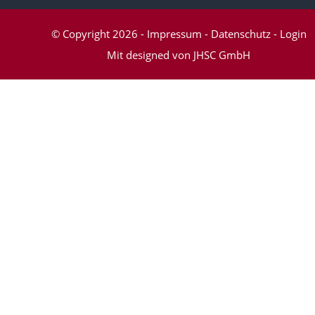
© Copyright 2026
-
Impressum
-
Datenschutz
-
Login
Mit
designed von JHSC GmbH